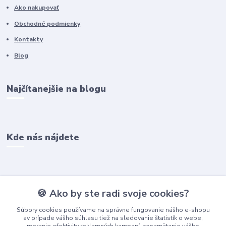
Ako nakupovať
Obchodné podmienky
Kontakty
Blog
Najčítanejšie na blogu
Kde nás nájdete
Kontakty
🍪 Ako by ste radi svoje cookies?
Súbory cookies používame na správne fungovanie nášho e-shopu
Ľubomír
av prípade vášho súhlasu tiež na sledovanie štatistík o webe,
+421 908756176
meranie efektivity reklamných kampaní, zapamätanie vášho