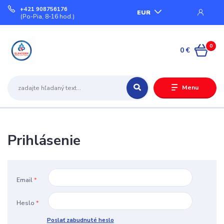
+421 908756176
EUR
(Po-Pia, 8-16 hod.)
0
0 €
Menu
Prihlásenie
Email
*
Heslo
*
Poslať zabudnuté heslo