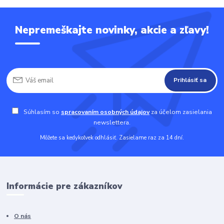
Nepremeškajte novinky, akcie a zľavy!
Prihlásiť sa
Súhlasím so
spracovaním osobných údajov
za účelom zasielania
newslettera.
Môžete sa kedykoľvek odhlásiť. Zasielame raz za 14 dní.
Informácie pre zákazníkov
O nás