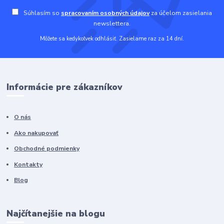
Súhlasím so
spracovaním osobných údajov
za účelom zasielania
newslettera.
Môžete sa kedykoľvek odhlásiť. Zasielame raz za 14 dní.
Informácie pre zákazníkov
O nás
Ako nakupovať
Obchodné podmienky
Kontakty
Blog
Najčítanejšie na blogu