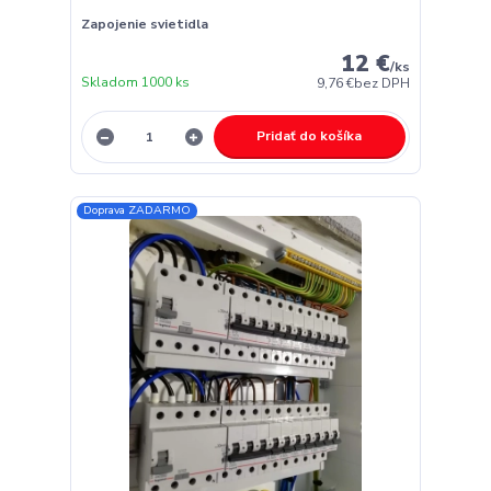
Zapojenie svietidla
12 €
/
ks
Skladom 1000 ks
9,76 €
bez DPH
Pridať do košíka
Doprava ZADARMO