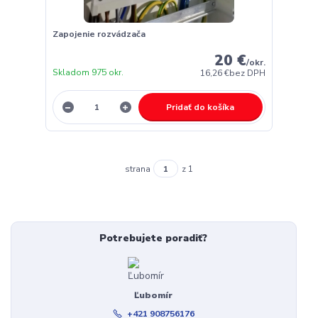
Zapojenie rozvádzača
20 €
/
okr.
Skladom 975 okr.
16,26 €
bez DPH
Pridať do košíka
strana
z 1
Potrebujete poradiť?
Ľubomír
+421 908756176