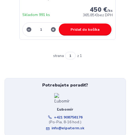
450 €
/
ks
Skladom 991 ks
365,85 €
bez DPH
Pridať do košíka
strana
z 1
Potrebujete poradiť?
Ľubomír
+421 908756176
(Po-Pia, 8-16 hod.)
info@elpaterm.sk