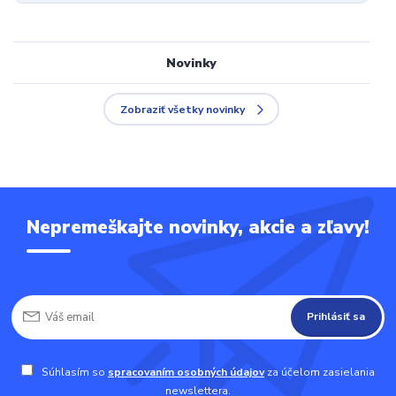
Novinky
Zobraziť všetky novinky
Nepremeškajte novinky, akcie a zľavy!
Prihlásiť sa
Súhlasím so
spracovaním osobných údajov
za účelom zasielania
newslettera.