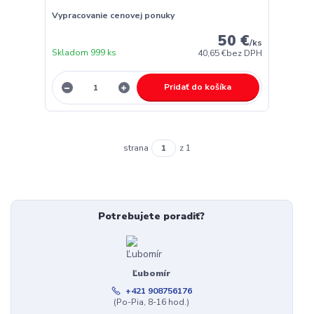
Vypracovanie cenovej ponuky
50 €
/
ks
Skladom 999 ks
40,65 €
bez DPH
Pridať do košíka
strana
z 1
Potrebujete poradiť?
Ľubomír
+421 908756176
(Po-Pia, 8-16 hod.)