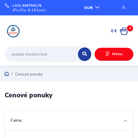
+421 908756176
EUR
(Po-Pia, 8-16 hod.)
0
0 €
Menu
Cenové ponuky
Cenové ponuky
Cena: