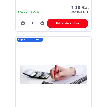
100 €
/
ks
Skladom 990 ks
81,30 €
bez DPH
Pridať do košíka
Doprava ZADARMO