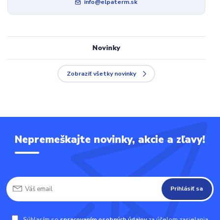
info@elpaterm.sk
Novinky
Zobraziť všetky novinky
Nepremeškajte novinky, akcie a zľavy!
Prihlásiť sa
Súhlasím so
spracovaním osobných údajov
za účelom zasielania