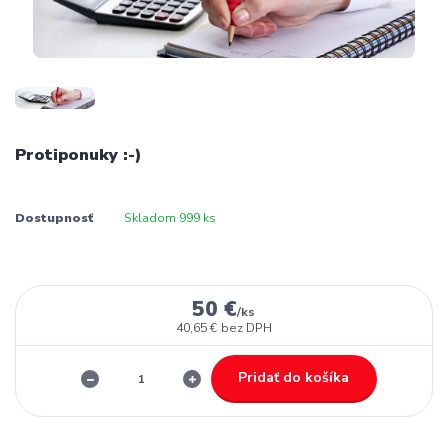
Protiponuky :-)
Dostupnosť
Skladom 999 ks
50 €
/
ks
40,65 €
bez DPH
Pridať do košíka