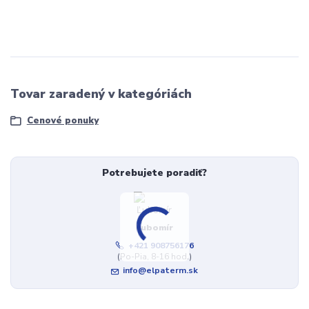
Tovar zaradený v kategóriách
Cenové ponuky
Potrebujete poradiť?
Ľubomír
+421 908756176
(Po-Pia, 8-16 hod.)
info@elpaterm.sk