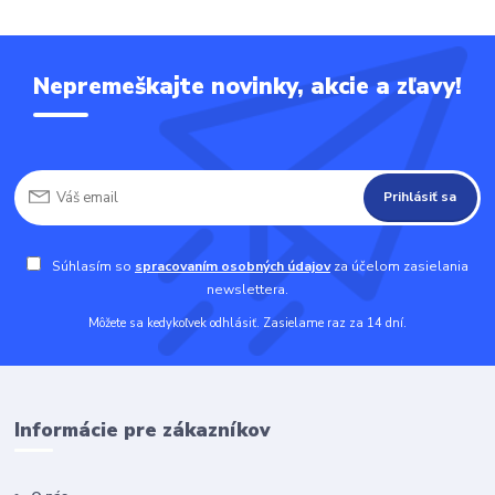
Nepremeškajte novinky, akcie a zľavy!
Prihlásiť sa
Súhlasím so
spracovaním osobných údajov
za účelom zasielania
newslettera.
Môžete sa kedykoľvek odhlásiť. Zasielame raz za 14 dní.
Informácie pre zákazníkov