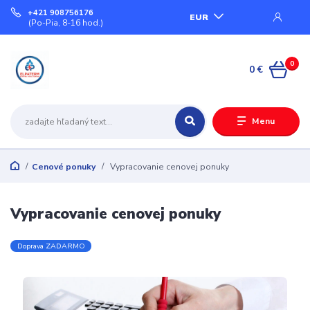
+421 908756176
EUR
(Po-Pia, 8-16 hod.)
0
0 €
Menu
Cenové ponuky
Vypracovanie cenovej ponuky
Vypracovanie cenovej ponuky
Doprava ZADARMO