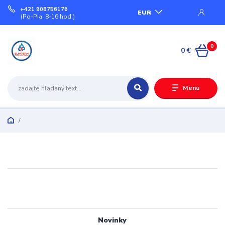
+421 908756176
EUR
(Po-Pia, 8-16 hod.)
0
0 €
Menu
Novinky