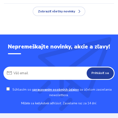
Zobraziť všetky novinky
Nepremeškajte novinky, akcie a zľavy!
Prihlásiť sa
Súhlasím so
spracovaním osobných údajov
za účelom zasielania
newslettera.
Môžete sa kedykoľvek odhlásiť. Zasielame raz za 14 dní.